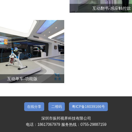
互动翻书-感应触控款
互动单车-功能版
在线分享
二维码
粤ICP备16039166号
深圳市振邦视界科技有限公司
电话：18617067979 服务热线：0755-29887159