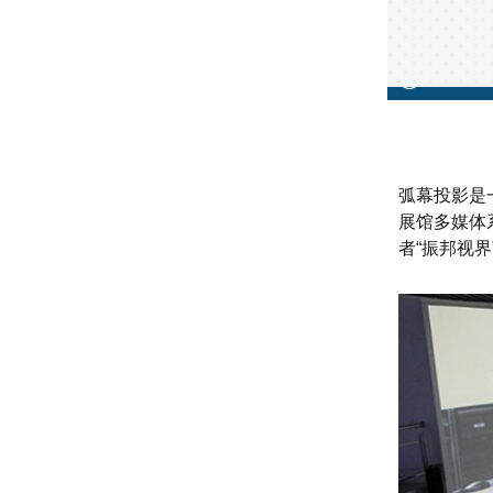
弧幕投影是
展馆多媒体
者“振邦视