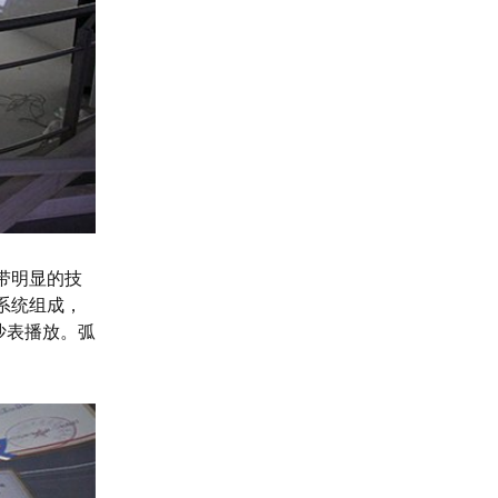
带明显的技
系统组成，
型沙表播放。弧