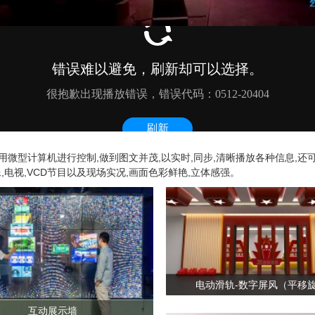
采用微型计算机进行控制,做到图文并茂,以实时,同步,清晰播放各种信息,还
,电视,VCD节目以及现场实况,画面色彩鲜艳,立体感强。
电动滑轨-数字屏风（平移
互动展示墙