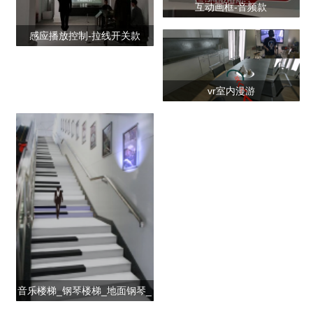
互动画框-音频款
感应播放控制-拉线开关款
vr室内漫游
音乐楼梯_钢琴楼梯_地面钢琴_
音乐楼梯制作_音乐互动楼梯