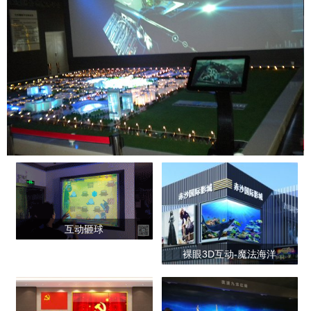
互动砸球
裸眼3D互动-魔法海洋