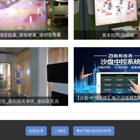
璃背投幕_背投硬幕_透明背投幕
签名拍照-功能版
【沙盘-中控系统】电子沙盘模型
迎宾_虚拟迎宾系统_虚拟迎宾员
盘中控报价
在线分享
二维码
粤ICP备16039166号