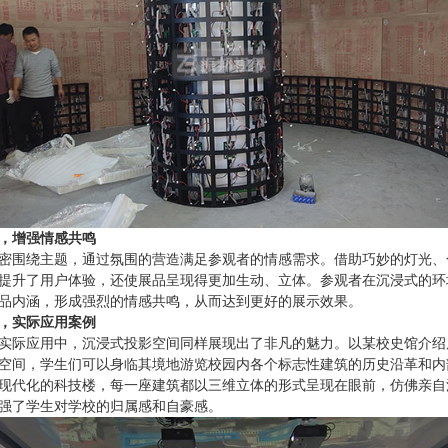
，增强情感共鸣
密围绕主题，通过氛围的营造满足参观者的情感需求。借助巧妙的灯光、
提升了用户体验，还使展品呈现得更加生动、立体。参观者在沉浸式的环
品内涵，形成强烈的情感共鸣，从而达到更好的展示效果。
，实际应用案例
实际应用中，沉浸式投影空间同样展现出了非凡的魅力。以某校史馆介绍
空间，学生们可以身临其境地游览校园内各个标志性建筑的历史沿革和内
现代化的科技楼，每一座建筑都以三维立体的形式呈现在眼前，仿佛亲自
强了学生对学校的归属感和自豪感。