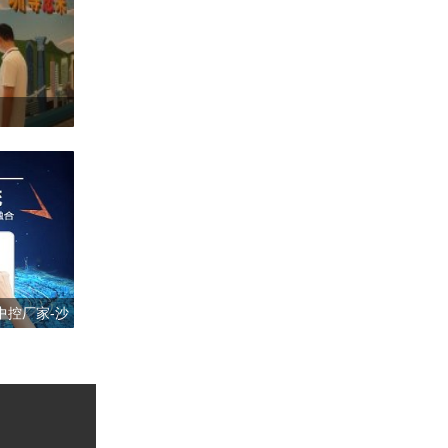
中控厂家-沙