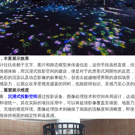
，丰富展示效果
计往往依赖于文字、图片和静态模型来传递信息，这些手段虽然直观，但
情感体验，而沉浸式投影空间的建设，便是对于此类形式局限性的反思，
色彩的渲染以及动态影像的叙事能力，创造出超越物理界限的虚拟场景，
感染力，让观众在享受视觉盛宴的同时，也能获得知识、灵感乃至心灵的
，重塑展示维度
看，
沉浸式投影空间
通过投影设备、图像处理技术和空间布局设计，达成
和谐统一。其在实际的项目应用中，可以将超清影像覆盖至墙面、地面乃
、无缝的视觉环境。图像处理技术则确保了画面的流畅度和清晰度，即使
能保持画面的稳定性和逼真感。