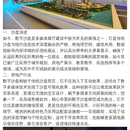
一、沙盘演进
如今，数字沙盘是多媒体展厅建设中较为常见的展项之一，它是传统
沙盘与现代信息技术深度融合的产物，将地理空间、建筑布局、数据
指标等内容详细的呈现给观众，并以高分辨率的大屏幕显示，确保了
从远距离到近距离的每一位观众，都能获得清晰的观赏体验，如今其
已被广泛应用于城市规划、房地产展示、教育教学、应急指挥等多个
领域，成为其中不可或缺的展示或决策辅助展项。
二、房地产行业
数字沙盘相较于传统沙盘而言，它不仅加入了互动效果，还结合了数
字多媒体技术实现了沙盘可视化效果，这种创新不仅让视觉效果跃升
至新高度，更通过无缝的交互设计，赋予参观者主动探索的能力，想
象一下，在高端售楼处内，精心布置的数字沙盘模型成为焦点，它不
仅仅是建筑的微缩景观，更是信息的可视化宝库。小区环境的每一处
细节、楼房的构造特色乃至周边配套设施都一一呈现眼前，实现了信
息的深度理解与个性化定制，这对于开发商而言，也能够更直观地展
示项目优势，吸引潜在客户，促进项目快速去化。