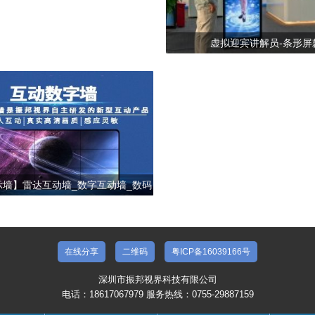
虚拟迎宾讲解员-条形屏
示墙】雷达互动墙_数字互动墙_数码
粒子墙
在线分享
二维码
粤ICP备16039166号
深圳市振邦视界科技有限公司
电话：18617067979 服务热线：0755-29887159