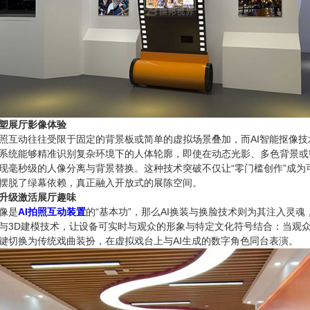
重塑展厅影像体验
照互动往往受限于固定的背景板或简单的虚拟场景叠加，而AI智能抠像技
系统能够精准识别复杂环境下的人体轮廓，即使在动态光影、多色背景或
现毫秒级的人像分离与背景替换。这种技术突破不仅让“零门槛创作”成为
摆脱了绿幕依赖，真正融入开放式的展陈空间。
升级激活展厅趣味
像是
AI拍照互动装置
的“基本功”，那么AI换装与换脸技术则为其注入灵魂
与3D建模技术，让设备可实时与观众的形象与特定文化符号结合：当观
键切换为传统戏曲装扮，在虚拟戏台上与AI生成的数字角色同台表演。