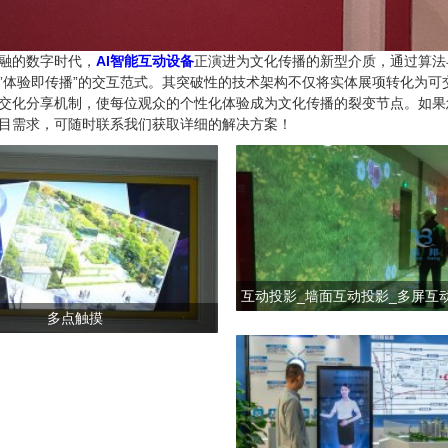
融的数字时代，
AI智能互动设备
正演进为文化传播的新型介质，通过算法
”体验即传播”的交互范式。其突破性的技术架构不仅将实体展项转化为可
交化分享机制，使每位观众的个性化体验成为文化传播的裂变节点。如果
目需求，可随时联系我们获取详细的解决方案！
互动投影_墙面互动投影_多屏互
多点触摸
互动投影_互动投影系