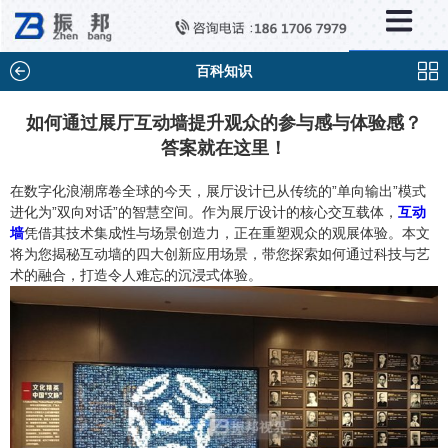
×
新闻中心
公司新闻
百科知识
行业新闻
如何通过展厅互动墙提升观众的参与感与体验感？
答案就在这里！
媒体视点
问题解答
在数字化浪潮席卷全球的今天，展厅设计已从传统的”单向输出”模式
进化为”双向对话”的智慧空间。作为展厅设计的核心交互载体，
互动
百科知识
墙
凭借其技术集成性与场景创造力，正在重塑观众的观展体验。本文
将为您揭秘互动墙的四大创新应用场景，带您探索如何通过科技与艺
术的融合，打造令人难忘的沉浸式体验。