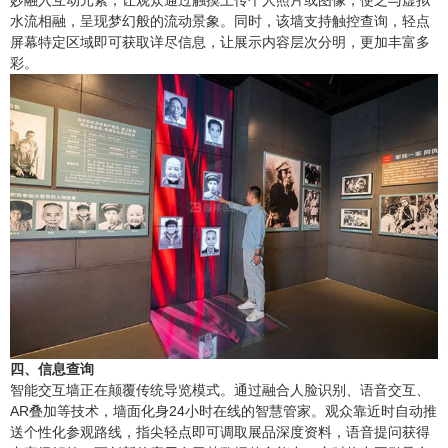
妙融入互动元素，让观众通过触摸上传个人照片或图像，使之与虚拟
水流相融，呈现梦幻般的流动景象。同时，该墙支持触控查询，轻点
屏幕特定区域即可获取详尽信息，让展示内容层次分明，更加丰富多
彩。
四、信息查询
智能交互墙正在颠覆传统导览模式。通过融合人脸识别、语音交互、
AR叠加等技术，墙面化身24小时在线的智慧管家。观众靠近时自动推
送个性化参观路线，指尖轻点即可调取展品深度资料，语音提问获得