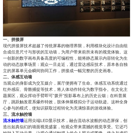
一、拼接屏
现代拼接屏技术超越了传统屏幕的物理界限，利用模块化设计自由组
合成任意尺寸与形状的互动墙，为用户带来前所未有的视觉体验。这
一创新的数字画布具备高度的可编程性，能将静态展示内容转化为生
动的动态故事场景：观众一旦走近，通过雷达感应技术，原本各自独
立的屏幕单元会瞬间协同工作，拼接成一幅完整的历史画卷。
二、体感互动墙
当观众的身影成为交互媒介，展厅便拥有了生命。体感互动系统通过
红外感应、骨骼捕捉等技术，将人体动作转化为数字指令。在文化主
题展区，观众挥动手臂即可”拨开”投影幕布上的历史云烟；在科普展
厅，跳跃触发星系爆炸特效，肢体伸展模拟分子运动轨迹。这种全身
心参与的模式，使知识获取过程转化为充满惊喜的游戏体验。
三、流水触控墙
流水触控墙
运用尖端LED显示技术，融合流动水波般的动态屏保，创
造出如真似幻的墙面视觉盛宴，给观众带来震撼的视觉享受。它还巧