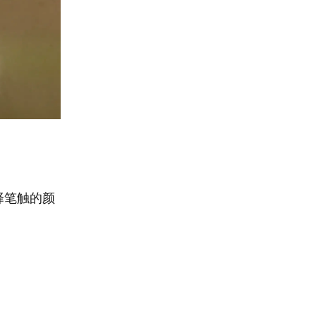
择笔触的颜