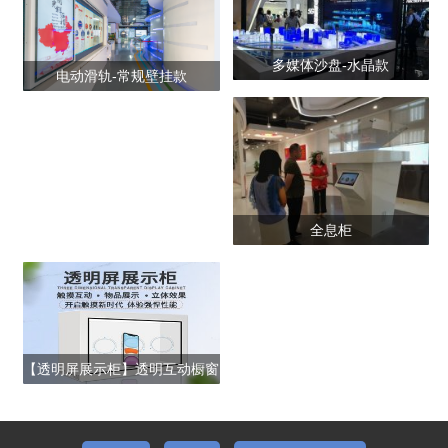
多媒体沙盘-水晶款
电动滑轨-常规壁挂款
全息柜
【透明屏展示柜】透明互动橱窗
_拼接互动展示柜_