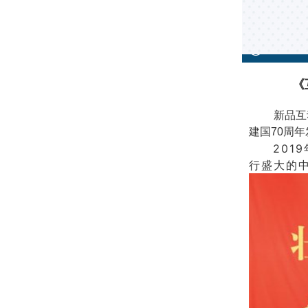
《
新品互
建国70周
2019年
行盛大的