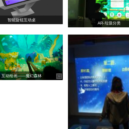
智能旋钮互动桌
AR-垃圾分类
互动绘画——魔幻森林