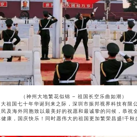
大地繁花似锦 – 祖国长空乐曲如潮）
祖国七十年华诞到来之际，深圳市振邦视界科技有限
人民及海外同胞致以最美好的祝愿和最诚挚的问候，恭祝
体健康，国庆快乐！同时愿伟大的祖国更加繁荣昌盛!千秋