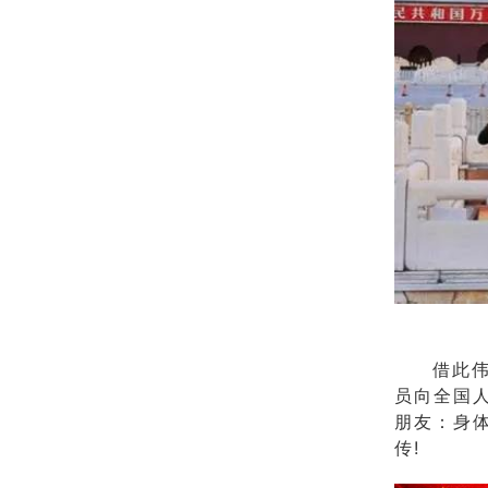
（神州
借此伟大
员向全国
朋友：身
传!