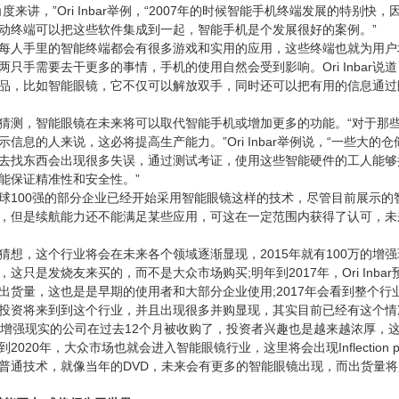
度来讲，”Ori Inbar举例，“2007年的时候智能手机终端发展的特别快
动终端可以把这些软件集成到一起，智能手机是个发展很好的案例。”
人手里的智能终端都会有很多游戏和实用的应用，这些终端也就为用户
两只手需要去干更多的事情，手机的使用自然会受到影响。Ori Inbar说道
品，比如智能眼镜，它不仅可以解放双手，同时还可以把有用的信息通过
bar猜测，智能眼镜在未来将可以取代智能手机或增加更多的功能。“对于那
信息的人来说，这必将提高生产能力。”Ori Inbar举例说，“一些大的
去找东西会出现很多失误，通过测试考证，使用这些智能硬件的工人能够提
能保证精准性和安全性。”
00强的部分企业已经开始采用智能眼镜这样的技术，尽管目前展示的
，但是续航能力还不能满足某些应用，可这在一定范围内获得了认可，未
bar猜想，这个行业将会在未来各个领域逐渐显现，2015年就有100万的增
这只是发烧友来买的，而不是大众市场购买;明年到2017年，Ori Inbar预
出货量，这也是是早期的使用者和大部分企业使用;2017年会看到整个行
投资将来到到这个行业，并且出现很多并购显现，其实目前已经有这个情
个增强现实的公司在过去12个月被收购了，投资者兴趣也是越来越浓厚，
2020年，大众市场也就会进入智能眼镜行业，这里将会出现Inflection p
普通技术，就像当年的DVD，未来会有更多的智能眼镜出现，而出货量