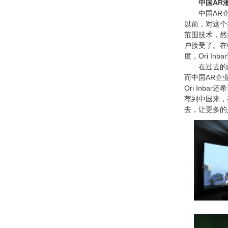
中国AR
中国AR企业
以前，对这个
范围技术，然
户接受了。在O
度，Ori I
在过去的两
而中国AR企
Ori In
荐到中国来，
去，让更多的