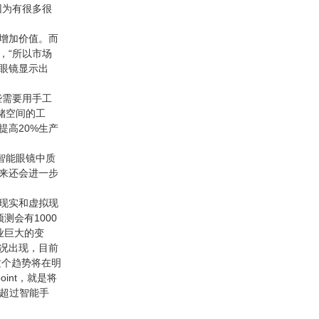
，因为有很多很
增加价值。而
，“所以市场
眼镜显示出
些需要用手工
仓储空间的工
高20%生产
智能眼镜中质
来还会进一步
强现实和虚拟现
测会有1000
业巨大的变
况出现，目前
这个趋势将在明
oint，就是将
将超过智能手