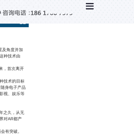
×
新闻中心
公司新闻
行业新闻
媒体视点
置及角度并加
这种技术由
问题解答
。
来，首次离开
百科知识
种技术的目标
着随身电子产品
影视、娱乐等
8年之久，从无
界对AR都产
。
面会有突破。