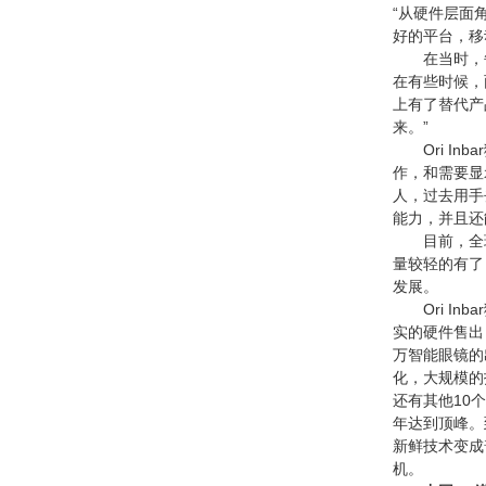
“从硬件层面角
好的平台，移
在当时，每
在有些时候，
上有了替代产
来。”
Ori In
作，和需要显示
人，过去用手
能力，并且还
目前，全球1
量较轻的有了
发展。
Ori In
实的硬件售出，
万智能眼镜的
化，大规模的
还有其他10
年达到顶峰。到
新鲜技术变成
机。