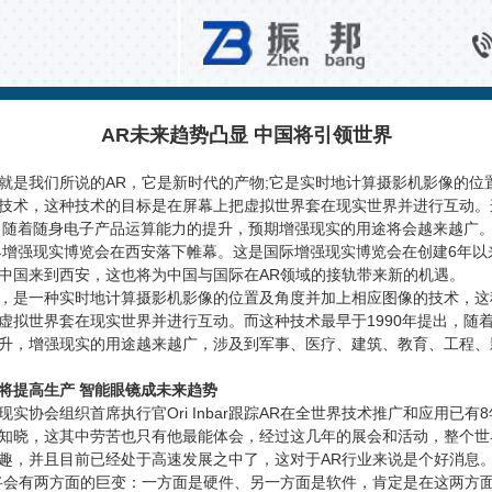
行业新闻
AR未来趋势凸显 中国将引领世界
我们所说的AR，它是新时代的产物;它是实时地计算摄影机影像的位
技术，这种技术的目标是在屏幕上把虚拟世界套在现实世界并进行互动。
出。随着随身电子产品运算能力的提升，预期增强现实的用途将会越来越广
增强现实博览会在西安落下帷幕。这是国际增强现实博览会在创建6年以
中国来到西安，这也将为中国与国际在AR领域的接轨带来新的机遇。
是一种实时地计算摄影机影像的位置及角度并加上相应图像的技术，这
虚拟世界套在现实世界并进行互动。而这种技术最早于1990年提出，随
升，增强现实的用途越来越广，涉及到军事、医疗、建筑、教育、工程、
将提高生产 智能眼镜成未来趋势
协会组织首席执行官Ori Inbar跟踪AR在全世界技术推广和应用已有
知晓，这其中劳苦也只有他最能体会，经过这几年的展会和活动，整个世
趣，并且目前已经处于高速发展之中了，这对于AR行业来说是个好消息
会有两方面的巨变：一方面是硬件、另一方面是软件，肯定是在这两方