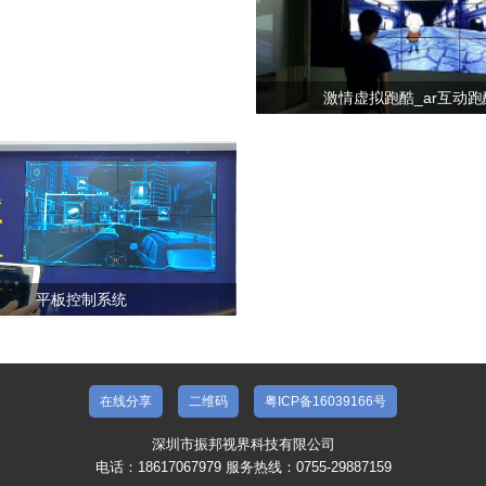
激情虚拟跑酷_ar互动跑
平板控制系统
在线分享
二维码
粤ICP备16039166号
深圳市振邦视界科技有限公司
电话：18617067979 服务热线：0755-29887159