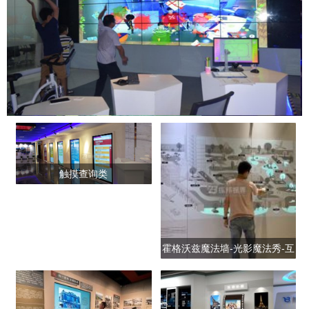
触摸查询类
霍格沃兹魔法墙-光影魔法秀-互
动装置艺术-数字展览