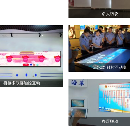
名人访谈
流水款-触控互动桌
拼接多联屏触控互动
多屏联动