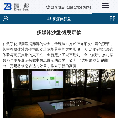
×
分类列表
触控互动系统
18 多媒体沙盘
滑轨互动系统
多媒体沙盘-透明屏款
全息成像
在数字化浪潮汹涌澎湃的今天，传统展示方式正逐渐发生着的变革，
其中多媒体沙盘作为展览展示场景中的大型展项，其以独特的沉浸式
AR/VR互动系统
体验与高度灵活的交互性，重新定义了城市规划、企业展厅、乡村振
兴乃至更多展示领域中信息展示的边界，如今，“透明屏沙盘”的推
智能互动系统
出，更是将信息表达的效果，推向了新的高度。
特殊显示产品
雷达互动系统
智能中控系统
投影互动系统
产品合集一