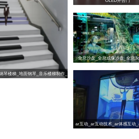
OLED开合门
全息沙盘_全息成像沙盘_全息3
钢琴楼梯_地面钢琴_音乐楼梯制作_
音乐互动楼梯
ar互动_ar互动技术_ar体感互动