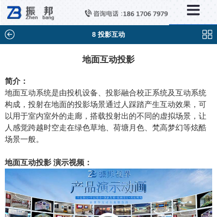
×
分类列表
触控互动系统
8 投影互动
滑轨互动系统
地面互动投影
全息成像
简介：
AR/VR互动系统
地面互动系统是由投机设备、投影融合校正系统及互动系统
构成，投射在地面的投影场景通过人踩踏产生互动效果，可
智能互动系统
以用于室内室外的走廊，搭载投射出的不同的虚拟场景，让
人感觉跨越时空走在绿色草地、荷塘月色、梵高梦幻等炫酷
特殊显示产品
场景一般。
雷达互动系统
地面互动投影 演示视频：
智能中控系统
投影互动系统
产品合集一