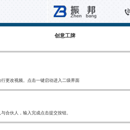
液晶创意互动
创意工牌
自行更改视频。点击一键启动进入二级界面
人与合伙人，输入完成点击提交按钮。