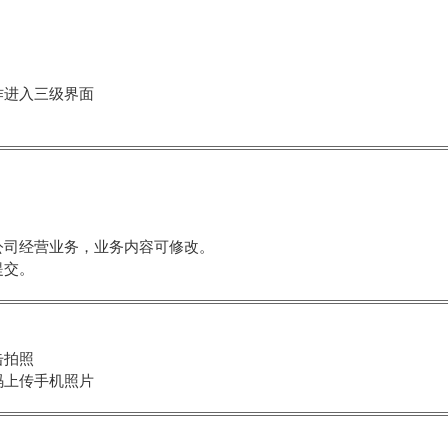
作进入三级界面
公司经营业务，业务内容可修改。
提交。
击拍照
码上传手机照片