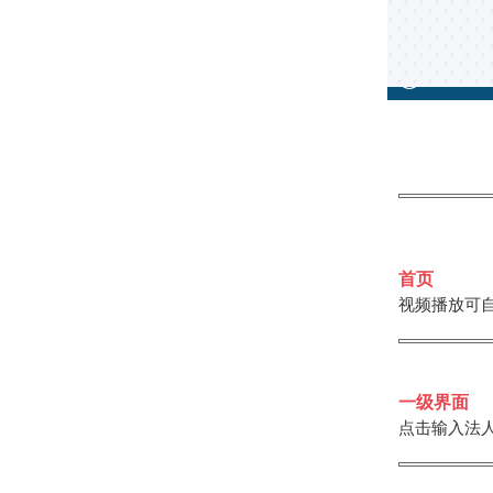
首页
视频播放可
一级界面
点击输入法