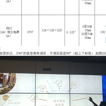
:
放置的点，240°的弧形都有感应，不感应面是90°（贴上了标签）,如图(以