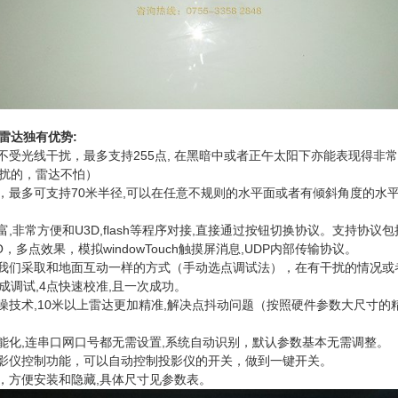
雷达独有优势:
，不受光线干扰，最多支持255点, 在黑暗中或者正午太阳下亦能表现得非
扰的，雷达不怕）
动，最多可支持70米半径,可以在任意不规则的水平面或者有倾斜角度的水
富,非常方便和U3D,flash等程序对接,直接通过按钮切换协议。支持协议
O，多点效果，模拟windowTouch触摸屏消息,UDP内部传输协议。
，我们采取和地面互动一样的方式（手动选点调试法），在有干扰的情况或
成调试,4点快速校准,且一次成功。
抗噪技术,10米以上雷达更加精准,解决点抖动问题（按照硬件参数大尺寸的
智能化,连串口网口号都无需设置,系统自动识别，默认参数基本无需调整。
投影仪控制功能，可以自动控制投影仪的开关，做到一键开关。
小，方便安装和隐藏,具体尺寸见参数表。