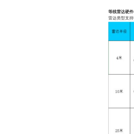
等线雷达硬件
雷达类型支持扫