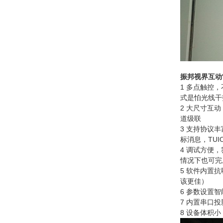
振邦视界互动
1 多点触控
式是怕光线干
2 大尺寸互
道级联
3 支持协议丰
标消息，TUI
4 调试方便
情况下也可完
5 软件内置
该更佳）
6 参数设置
7 内置串口
8 设备体积