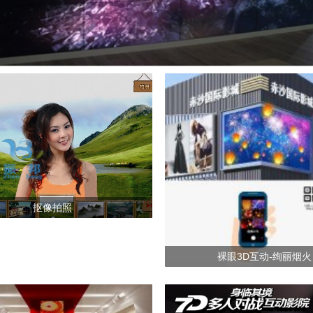
抠像拍照
裸眼3D互动-绚丽烟火