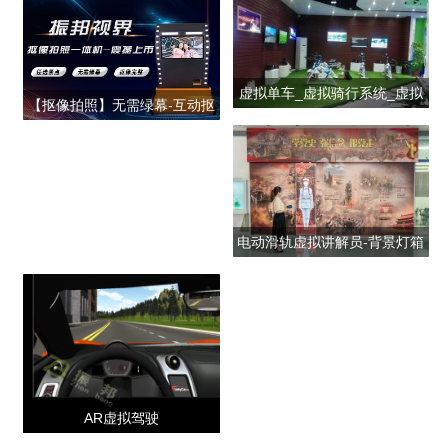
虚拟单车_虚拟骑行系统_虚拟
【抠像拍照】无需绿幕-互动抠
现实自行车
像拍照-创意拍照设备
电动滑轨虚拟讲解员-背景灯箱
款
AR虚拟驾驶