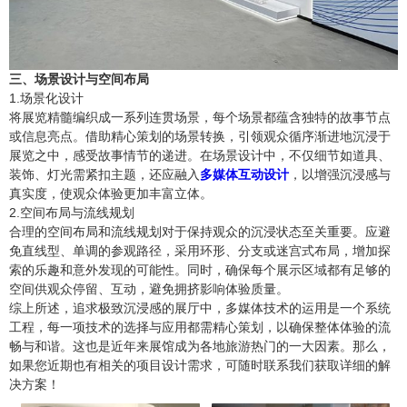
三、场景设计与空间布局
1.场景化设计
将展览精髓编织成一系列连贯场景，每个场景都蕴含独特的故事节点
或信息亮点。借助精心策划的场景转换，引领观众循序渐进地沉浸于
展览之中，感受故事情节的递进。在场景设计中，不仅细节如道具、
装饰、灯光需紧扣主题，还应融入
多媒体互动设计
，以增强沉浸感与
真实度，使观众体验更加丰富立体。
2.空间布局与流线规划
合理的空间布局和流线规划对于保持观众的沉浸状态至关重要。应避
免直线型、单调的参观路径，采用环形、分支或迷宫式布局，增加探
索的乐趣和意外发现的可能性。同时，确保每个展示区域都有足够的
空间供观众停留、互动，避免拥挤影响体验质量。
综上所述，追求极致沉浸感的展厅中，多媒体技术的运用是一个系统
工程，每一项技术的选择与应用都需精心策划，以确保整体体验的流
畅与和谐。这也是近年来展馆成为各地旅游热门的一大因素。那么，
如果您近期也有相关的项目设计需求，可随时联系我们获取详细的解
决方案！