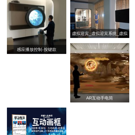
虚拟迎宾_虚拟迎宾系统_虚拟
迎宾员
感应播放控制-按键款
AR互动手电筒