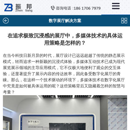
×
分类列表
触控互动系统
数字展厅解决方案
滑轨互动系统
在追求极致沉浸感的展厅中，多媒体技术的具体运
用策略是怎样的？
全息成像
AR/VR互动系统
在当今科技日新月异的时代，展厅设计已远远超越了传统的静态展示
模式，转而追求一种新颖的沉浸式体验，多媒体互动技术已成为现代
智能互动系统
展览展示领域的主导应用模式，它不仅极大地便利了观众的交互体
验，还显著提升了展示内容的传达效率，因此备受数字化展厅的青
特殊显示产品
睐。那么，在这样一个技术驱动的环境下，多媒体技术在数字化展厅
中究竟是如何被具体运用的呢？这些策略背后又隐藏着怎样的智慧与
雷达互动系统
考量？
智能中控系统
投影互动系统
产品合集一