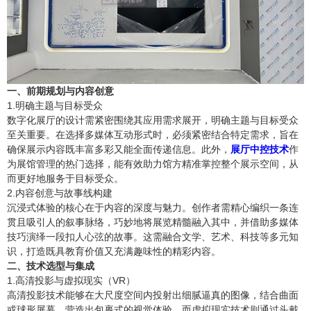
产品合集二
一、前期规划与内容创意
1.明确主题与目标受众
数字化展厅的设计需紧密围绕其应用需求展开，明确主题与目标受众
至关重要。在选择多媒体互动形式时，必须紧密结合特定需求，旨在
确保展示内容既丰富多彩又能全面传递信息。此外，
展厅中控技术
作
为展馆管理的热门选择，能有效助力馆方精准掌控整个展示空间，从
而更好地服务于目标受众。
2.内容创意与故事线构建
沉浸式体验的核心在于内容的深度与魅力。创作者需精心编织一条连
贯且吸引人的叙事脉络，巧妙地将展览精髓融入其中，并借助多媒体
技巧演绎一段扣人心弦的故事。这需融合文学、艺术、科技等多元知
识，打造既具教育价值又充满趣味性的精彩内容。
二、技术选型与集成
1.高清投影与虚拟现实（VR）
高清投影技术能够在大尺度空间内投射出细腻逼真的图像，结合曲面
或球形屏幕，营造出包裹式的视觉体验。而虚拟现实技术则通过头戴