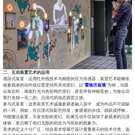
二、互动装置艺术的运用
感应式装置：运用红外线技术与精密的压力传感器，装置艺术能够依
据参观者的动作或位置变动而灵动变幻。以“
霍格沃兹墙
”为例，当观
众靠近时，墙面灯光与色彩绚烂变幻，甚至伴有神秘音效，为每位访
客打造独一无二的、沉浸式的动态观赏之旅。
参与式装置：这类装置艺术诚邀参观者融入其中，成为作品不可或缺
的一环。例如，在沉浸式投影空间里，参观者的步伐、跳跃或呼唤，
均能激活装置，引发光影的变幻。此番互动不仅加深了参观者的沉浸
体验，更点燃了他们无限的创造力与缤纷的想象力。
美术的定义十分广泛，结合美术馆展厅设计着重展示的技术分类，选