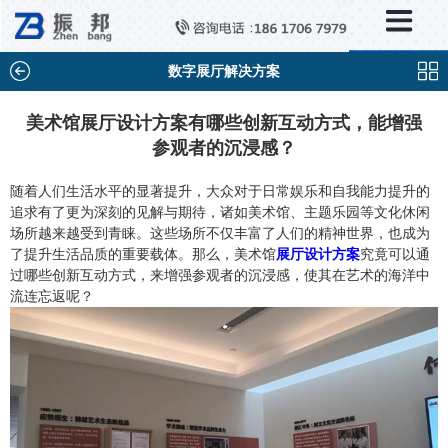
×
分类列表
触控互动系统
数字展厅解决方案
滑轨互动系统
美术馆展厅设计方案有哪些创新互动方式，能增强
参观者的沉浸感？
全息成像
AR/VR互动系统
随着人们生活水平的显著提升，大众对于日常娱乐和自我能力提升的
追求有了更为深刻的见解与期待，诸如美术馆、主题乐园等文化休闲
智能互动系统
场所越来越受到青睐。这些场所不仅丰富了人们的精神世界，也成为
了提升生活品质的重要载体。那么，美术馆
展厅设计方案
究竟可以通
特殊显示产品
过哪些创新互动方式，来增强参观者的沉浸感，使其在艺术的海洋中
流连忘返呢？
雷达互动系统
智能中控系统
投影互动系统
产品合集一