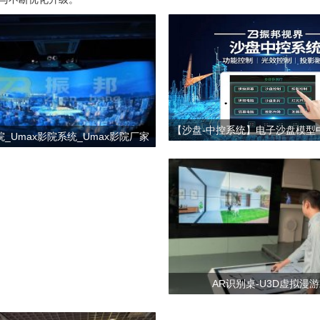
【沙盘-中控系统】电子沙盘模型
院_Umax影院系统_Umax影院厂家
盘中控报价
AR识别桌-U3D虚拟漫