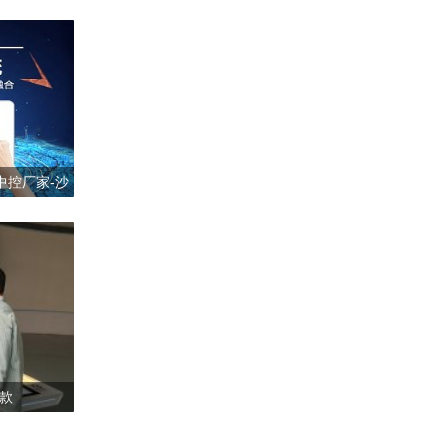
中控厂家-沙
游款