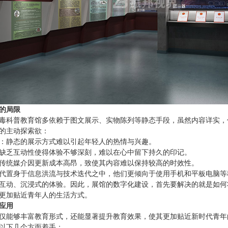
的局限
毒科普教育馆多依赖于图文展示、实物陈列等静态手段，虽然内容详实，
的主动探索欲：
：静态的展示方式难以引起年轻人的热情与兴趣。
缺乏互动性使得体验不够深刻，难以在心中留下持久的印记。
传统媒介因更新成本高昂，致使其内容难以保持较高的时效性。
代置身于信息洪流与技术迭代之中，他们更倾向于使用手机和平板电脑等
互动、沉浸式的体验。因此，展馆的数字化建设，首先要解决的就是如何
更加贴近青年人的生活方式。
应用
仅能够丰富教育形式，还能显著提升教育效果，使其更加贴近新时代青年
以下几个方面着手：