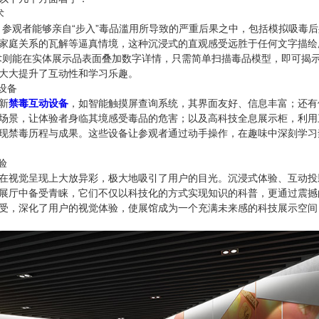
术
，参观者能够亲自“步入”毒品滥用所导致的严重后果之中，包括模拟吸毒
家庭关系的瓦解等逼真情境，这种沉浸式的直观感受远胜于任何文字描绘
术则能在实体展示品表面叠加数字详情，只需简单扫描毒品模型，即可揭
大大提升了互动性和学习乐趣。
设备
新
禁毒互动设备
，如智能触摸屏查询系统，其界面友好、信息丰富；还有
场景，让体验者身临其境感受毒品的危害；以及高科技全息展示柜，利用
现禁毒历程与成果。这些设备让参观者通过动手操作，在趣味中深刻学习
验
在视觉呈现上大放异彩，极大地吸引了用户的目光。沉浸式体验、互动投
展厅中备受青睐，它们不仅以科技化的方式实现知识的科普，更通过震撼
受，深化了用户的视觉体验，使展馆成为一个充满未来感的科技展示空间