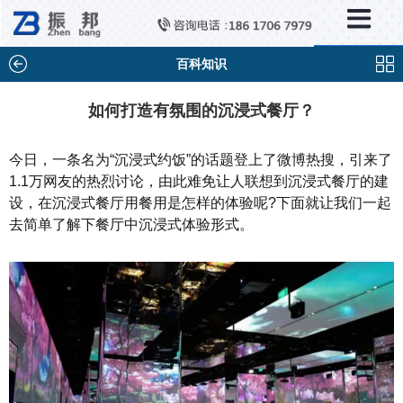
×
新闻中心
公司新闻
百科知识
行业新闻
如何打造有氛围的沉浸式餐厅？
媒体视点
今日，一条名为“沉浸式约饭”的话题登上了微博热搜，引来了
问题解答
1.1万网友的热烈讨论，由此难免让人联想到沉浸式餐厅的建
设，在沉浸式餐厅用餐用是怎样的体验呢?下面就让我们一起
百科知识
去简单了解下餐厅中沉浸式体验形式。